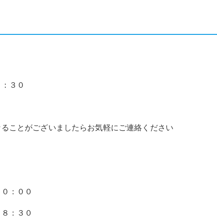
７：３０
なることがございましたらお気軽にご連絡ください
２０：００
１８：３０