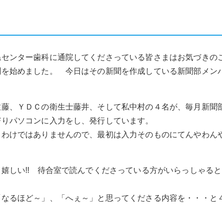
ねセンター歯科に通院してくださっている皆さまはお気づきの
聞を始めました。 今日はその新聞を作成している新聞部メン
佐藤、ＹＤＣの衛生士藤井、そして私中村の４名が、毎月新聞
寄りパソコンに入力をし、発行しています。
るわけではありませんので、最初は入力そのものにてんやわん
嬉しい!! 待合室で読んでくださっている方がいらっしゃる
「なるほど～」、「へぇ～」と思ってくださる内容を・・・と